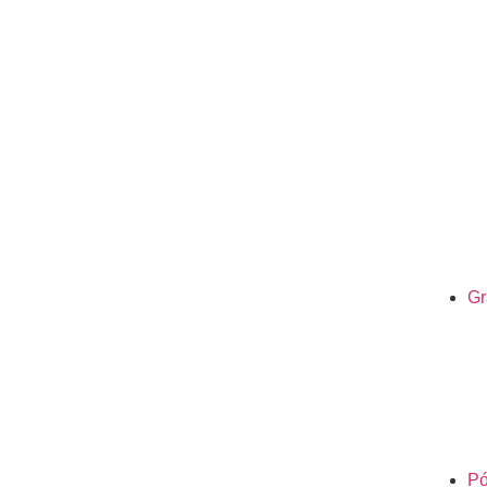
Gr
Pó