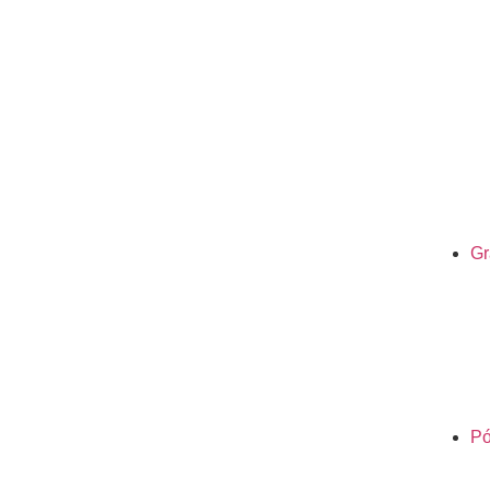
Gr
Pó