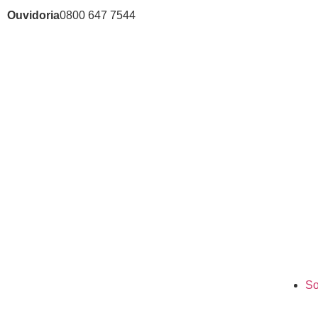
Ouvidoria
0800 647 7544
So