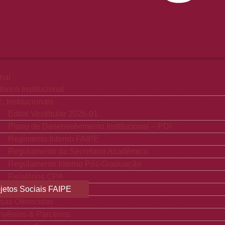
onal
tórico Institucional
. Institucionais
Edital Vestibular 2026-01
Plano de Desenvolvimento Institucional – PDI
Regimento Interno FAIPE
Regulamento da Secretaria Acadêmica
Regulamento Interno Pós-Graduação
Relatórios CPA
jetos Sociais FAIPE
sas Oferecidas
vênios & Parceiros