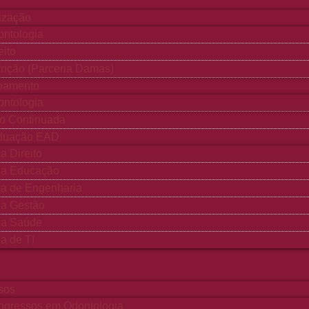
ização
ntologia
eito
rição (Parceria Damas)
çoamento
ntologia
o Continuada
duação EAD
a Direito
ea Educação
a de Engenharia
ea Gestão
ea Saúde
a de TI
sos
ngressos em Odontologia