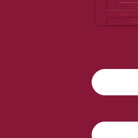
Con
Simpósi
Sim