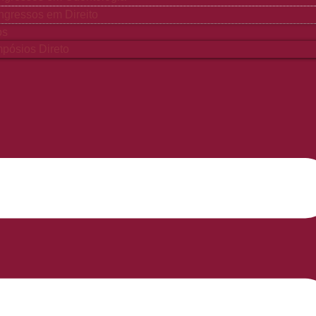
gressos em Direito
os
pósios Direto