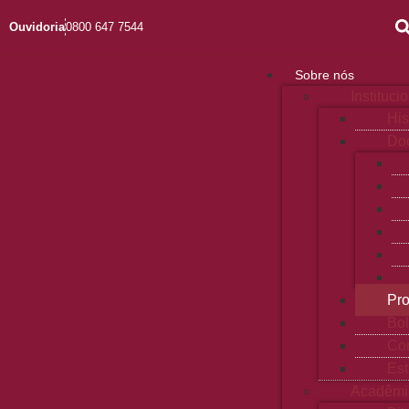
Ouvidoria
0800 647 7544
Sobre nós
Instituci
His
Doc
Pro
Bol
Con
Est
Acadêmi