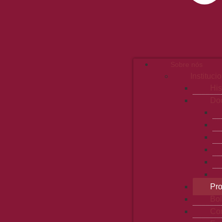
Sobre nós
Instituci
His
Doc
Pro
Bol
Con