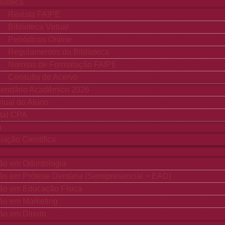
lioteca
Revista FAIPE
Biblioteca Virtual
Periódicos Online
Regulamentos da Biblioteca
Normas de Formatação FAIPE
Consulta de Acervo
lendário Acadêmico 2026
ual do Aluno
tal CPA
a
ciação Científica
ão em Odontologia
o em Prótese Dentária (Semipresencial + EAD)
ão em Educação Física
ão em Marketing
o em Direito