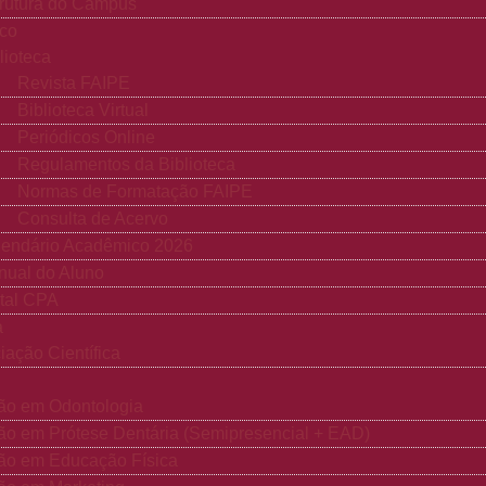
rutura do Campus
co
lioteca
Revista FAIPE
Biblioteca Virtual
Periódicos Online
Regulamentos da Biblioteca
Normas de Formatação FAIPE
Consulta de Acervo
lendário Acadêmico 2026
ual do Aluno
tal CPA
a
ciação Científica
ão em Odontologia
o em Prótese Dentária (Semipresencial + EAD)
ão em Educação Física