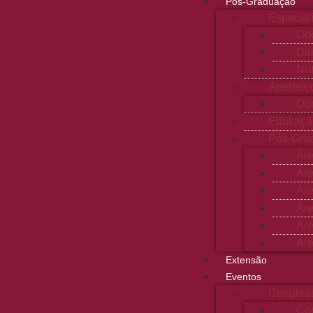
Pós-Graduação
Especial
Odo
Dir
Nut
Aperfei
Odo
Educaçã
Pós-Gra
Áre
Ár
Áre
Ár
Ár
Áre
Extensão
Eventos
Congres
Co