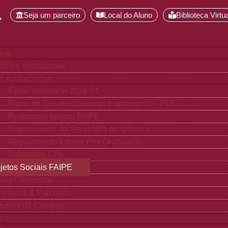
Seja um parceiro
Local do Aluno
Biblioteca Virtua
onal
tórico Institucional
. Institucionais
Edital Vestibular 2026-01
Plano de Desenvolvimento Institucional – PDI
Regimento Interno FAIPE
Regulamento da Secretaria Acadêmica
Regulamento Interno Pós-Graduação
Relatórios CPA
jetos Sociais FAIPE
sas Oferecidas
vênios & Parceiros
rutura do Campus
co