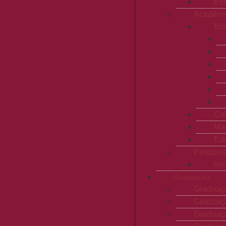
Est
Acadêmi
Bib
Ca
Man
Edi
Pesquis
Ini
Graduação
Graduaç
Graduaçã
Graduaç