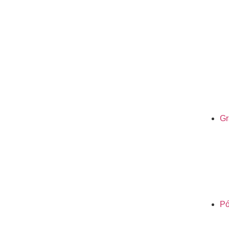
Gr
Pó