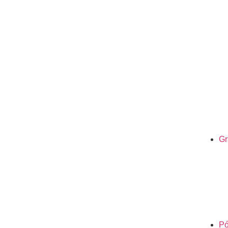
Gr
Pó