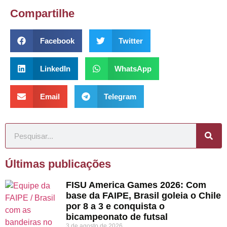
Compartilhe
Facebook
Twitter
LinkedIn
WhatsApp
Email
Telegram
Últimas publicações
FISU America Games 2026: Com
base da FAIPE, Brasil goleia o Chile
por 8 a 3 e conquista o
bicampeonato de futsal
3 de agosto de 2026