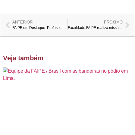
ANTERIOR
PRÓXIMO
FAIPE em Destaque: Professor Marcos Crepaldi Recebe Moção na Assembleia Legislativa e Reforça o Compromisso com a Odontologia de Excelência e Responsabilidade Social
Faculdade FAIPE realiza missão humanitária na África
Veja também