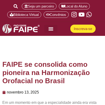
Seja um parceiro
Local do Aluno
Biblioteca Virtual
Convênios
Inscreva-se
Pós-Graduação
FAIPE se consolida como
pioneira na Harmonização
Orofacial no Brasil
novembro 13, 2025
Em um momento em que a especialidade ainda era vista