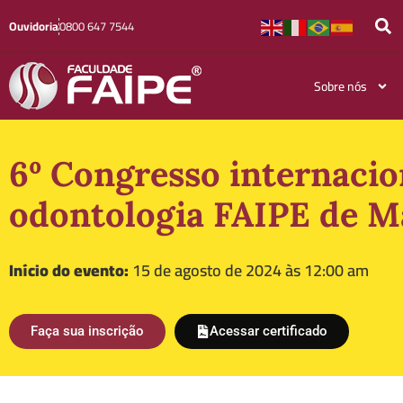
Ouvidoria
0800 647 7544
Sobre nós
6º Congresso internacio
odontologia FAIPE de M
Início do evento:
15 de agosto de 2024 às 12:00 am
Faça sua inscrição
Acessar certificado