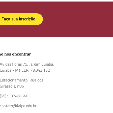
Faça sua inscrição
o nos encontrar
Av das flores,75, Jardim Cuiabá.
Cuiabá - MT CEP: 78.043.132
Estacionamento: Rua dos
Girassóis, n86
(65) 9 9248-6403
contato@faipe.edu.br