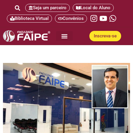
Seja um parceiro
Local do Aluno
Biblioteca Virtual
Convênios
Inscreva-se
Pós-Graduação