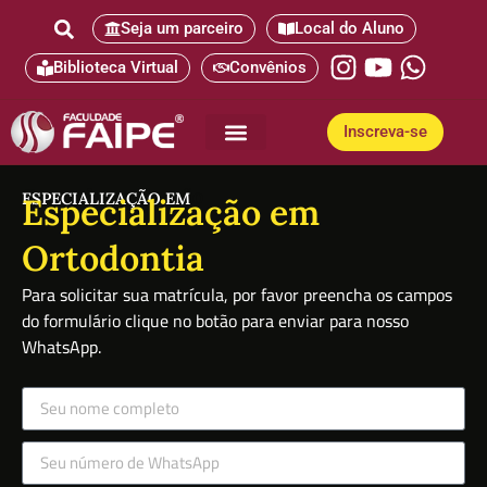
Seja um parceiro
Local do Aluno
Biblioteca Virtual
Convênios
Inscreva-se
Pós-Graduação
Curso de graduação
ESPECIALIZAÇÃO EM
Especialização em
Ortodontia
Para solicitar sua matrícula, por favor preencha os campos
do formulário clique no botão para enviar para nosso
WhatsApp.