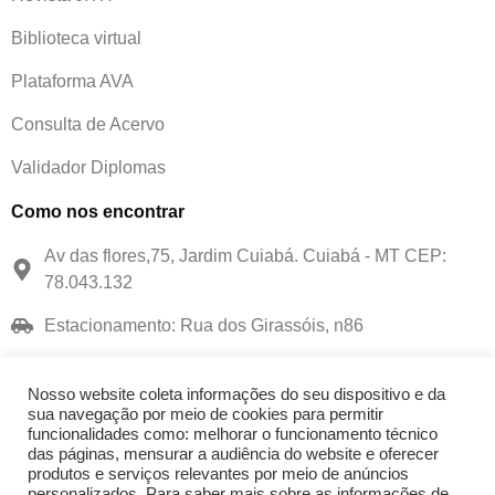
Biblioteca virtual
Plataforma AVA
Consulta de Acervo
Validador Diplomas
Como nos encontrar
Av das flores,75, Jardim Cuiabá. Cuiabá - MT CEP:
78.043.132
Estacionamento: Rua dos Girassóis, n86
(65) 9 9248-6403
Nosso website coleta informações do seu dispositivo e da
contato@faipe.edu.br
sua navegação por meio de cookies para permitir
funcionalidades como: melhorar o funcionamento técnico
Contato
das páginas, mensurar a audiência do website e oferecer
produtos e serviços relevantes por meio de anúncios
personalizados. Para saber mais sobre as informações de