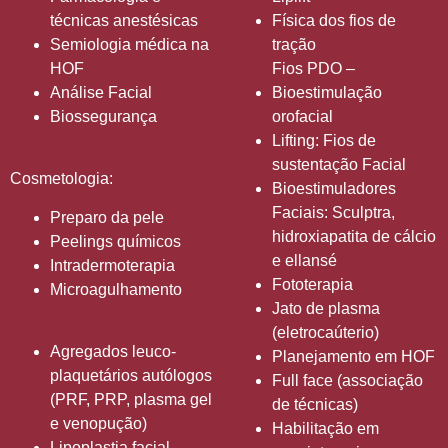
técnicas anestésicas
Física dos fios de
Semiologia médica na
tração
HOF
Fios PDO –
Análise Facial
Bioestimulação
Biossegurança
orofacial
Lifting: Fios de
sustentação Facial
Cosmetologia:
Bioestimuladores
Faciais: Sculptra,
Preparo da pele
hidroxiapatita de cálcio
Peelings químicos
e ellansé
Intradermoterapia
Fototerapia
Microagulhamento
Jato de plasma
(eletrocaúterio)
Agregados leuco-
Planejamento em HOF
plaquetários autólogos
Full face (associação
(PRF, PRP, plasma gel
de técnicas)
e venopução)
Habilitação em
Lipoplastia facial –