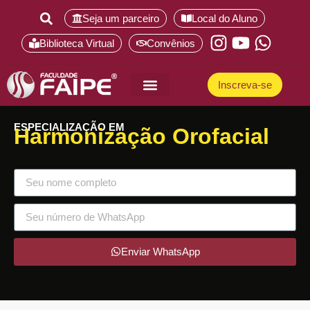
Seja um parceiro
Local do Aluno
Biblioteca Virtual
Convênios
Inscreva-se
Pós-Graduação
Curso de graduação
ESPECIALIZAÇÃO EM
Harmonização Orofacial
Enviar WhatsApp