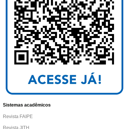
Sistemas acadêmicos
Revista FAIPE
Revista JITH