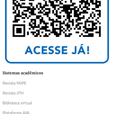
Sistemas acadêmicos
Revista FAIPE
Revista JITH
Biblioteca virtual
Plataforma AVA