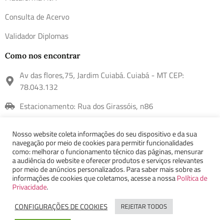
Consulta de Acervo
Validador Diplomas
Como nos encontrar
Av das flores,75, Jardim Cuiabá. Cuiabá - MT CEP:
78.043.132
Estacionamento: Rua dos Girassóis, n86
(65) 9 9248-6403
Nosso website coleta informações do seu dispositivo e da sua
navegação por meio de cookies para permitir funcionalidades
contato@faipe.edu.br
como: melhorar o funcionamento técnico das páginas, mensurar
a audiência do website e oferecer produtos e serviços relevantes
Contato
por meio de anúncios personalizados. Para saber mais sobre as
informações de cookies que coletamos, acesse a nossa
Política de
Privacidade
.
Faculdade FAIPE - ©2022 Todos os direitos reservados
CONFIGURAÇÕES DE COOKIES
REJEITAR TODOS
FAQ
Política de privacidade
Sitemap