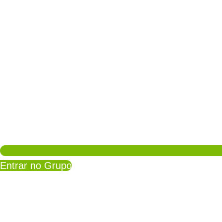
Entrar no Grupo
Fique tranquilo(a), 